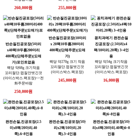
260,000원
255,000원
반손질진공포장(10마리
꽁치과메기 완전손질
반손질진공포장(5마리
x 20팩10두름200마리
진공포장 (2.5마리x4
x40팩10두름200마리
400쪽)(단체주문)(도매
팩/10마리.20쪽) 3~4인
400쪽)(단체주문)(도매
가)
용
팩당 약270g 크기 작음
팩당 약34g 크기작음
가)포인트없음
꼬리절단.껍질벗긴것
꼬리절단.껍질벗긴것
팩당 약68g 크기작음
(아이스박스.팩포장)
(아이스박스.팩포장)
꼬리절단.껍질안벗긴것
(아이스박스.팩포장)<>전
245,000원
16,000원
화주문바람
250,000원
완전손질,진공포장(2.5
완전손질,진공포장(5마
완전손질,진공포장(5마
미x8팩/20마리.40
리x2팩/10마리.20
리x4팩/20마리.40쪽)6~8
쪽).6~8인용
쪽).3~4인용
인용