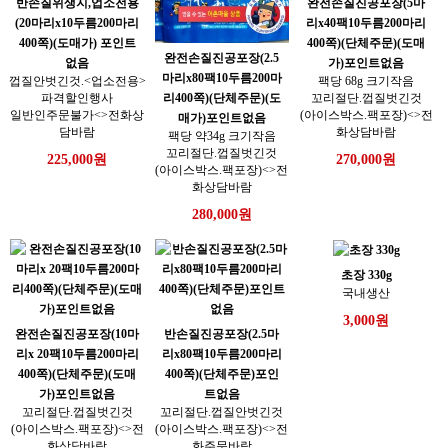
반손질위생지,업소전용
완전손질진공포장(5마
(20마리x10두름200마리
리x40팩10두름200마리
400쪽)(도매가) 포인트
400쪽)(단체주문)(도매
완전손질진공포장(2.5
없음
가)포인트없음
마리x80팩10두름200마
껍질안벗긴것.<업소전용>
팩당 68g 크기작음
리400쪽)(단체주문)(도
파격할인행사
꼬리절단.껍질벗긴것
일반인주문불가<>전화상
(아이스박스.팩포장)<>전
매가)포인트없음
담바람
화상담바람
팩당 약34g 크기작음
꼬리절단.껍질벗긴것
225,000원
270,000원
(아이스박스.팩포장)<>전
화상담바람
280,000원
초장 330g
국내생산
3,000원
완전손질진공포장(10마
반손질진공포장(2.5마
리x 20팩10두름200마리
리x80팩10두름200마리
400쪽)(단체주문)(도매
400쪽)(단체주문)포인
가)포인트없음
트없음
꼬리절단.껍질벗긴것
꼬리절단.껍질안벗긴것
(아이스박스.팩포장)<>전
(아이스박스.팩포장)<>전
화상담바람
화주문바람