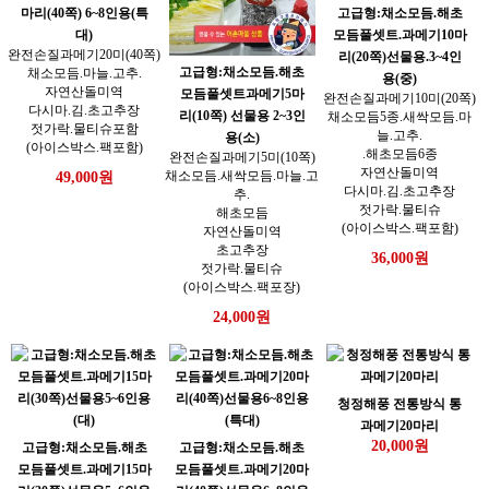
마리(40쪽) 6~8인용(특
고급형:채소모듬.해초
대)
모듬풀셋트.과메기10마
완전손질과메기20미(40쪽)
리(20쪽)선물용.3~4인
고급형:채소모듬.해초
채소모듬.마늘.고추.
용(중)
자연산돌미역
모듬풀셋트과메기5마
완전손질과메기10미(20쪽)
다시마.김.초고추장
리(10쪽) 선물용 2~3인
채소모듬5종.새싹모듬.마
젓가락.물티슈포함
늘.고추.
용(소)
(아이스박스.팩포함)
.해초모듬6종
완전손질과메기5미(10쪽)
자연산돌미역
채소모듬.새싹모듬.마늘.고
49,000원
다시마.김.초고추장
추.
젓가락.물티슈
해초모듬
(아이스박스.팩포함)
자연산돌미역
초고추장
36,000원
젓가락.물티슈
(아이스박스.팩포장)
24,000원
청정해풍 전통방식 통
과메기20마리
20,000원
고급형:채소모듬.해초
고급형:채소모듬.해초
모듬풀셋트.과메기15마
모듬풀셋트.과메기20마