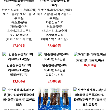
리(30쪽)선물용5~6인용
리(40쪽)선물용6~8인용
(대)
(특대)
완전손질과메기15미(30쪽)
완전손질과메기20미(40쪽)
채소모듬5종.새싹모듬.고
채소모듬5종.새싹모듬.>고
추.마늘
추.마늘.
.해초모듬6종
자연산돌미역
자연산돌미역
해초모듬6종
다시마.김.초고추장
다시마.김.초고추장
젓가락.물티슈
젓가락.물티슈
(아이스박스.팩포함)
(아이스박스.팩포장)
47,000원
58,000원
과메기용 파래김.국산
16,000원
반손질위생지(10마
반손질위생지(20마
리/20쪽) 3~4인용
리/40쪽) 6~8인용
껍질안벗긴것
껍질안벗긴것
13,000원
24,000원