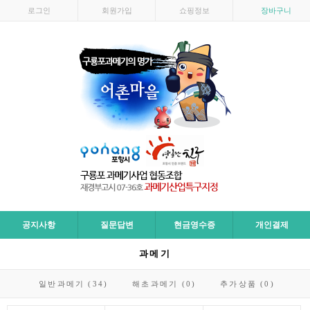
로그인
회원가입
쇼핑정보
장바구니
공지사항
질문답변
현금영수증
개인결제
과메기
일반과메기 (34)
해초과메기 (0)
추가상품 (0)