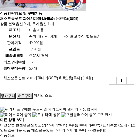
상품간략정보 및 구매기능
채소모듬셋트 과메기20마리(40쪽) 6~8인용(특대)
상품 선택옵션 0 개, 추가옵션 1 개
제조사
어촌마을
원산지
꽁치-대만산 야채-국내산 초고추장-별도표기
판매가격
49,000원
포인트
1,470점
배송비결제
주문시 결제
최소구매수량
1 개
최대구매수량
50 개
채소모듬셋트 과메기20마리(40쪽) 6~8인용(특대)
(+0원)
위시리스트
추천하기
다른 상품 보기
이전상품
완전손질진공포장(2.5마리x80팩10두름200마리400쪽)(단체주문)(도매가)포
인트없음
다음 상품
채소모듬셋트 과메기15마리(30쪽) 5~6인용(대)
상품정보