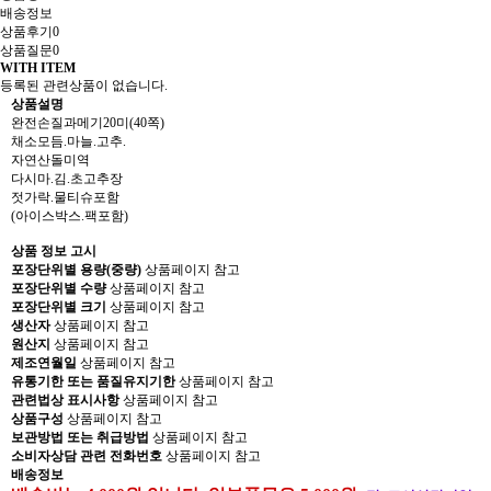
배송정보
상품후기
0
상품질문
0
WITH ITEM
등록된 관련상품이 없습니다.
상품설명
완전손질과메기20미(40쪽)
채소모듬.마늘.고추.
자연산돌미역
다시마.김.초고추장
젓가락.물티슈포함
(아이스박스.팩포함)
상품 정보 고시
포장단위별 용량(중량)
상품페이지 참고
포장단위별 수량
상품페이지 참고
포장단위별 크기
상품페이지 참고
생산자
상품페이지 참고
원산지
상품페이지 참고
제조연월일
상품페이지 참고
유통기한 또는 품질유지기한
상품페이지 참고
관련법상 표시사항
상품페이지 참고
상품구성
상품페이지 참고
보관방법 또는 취급방법
상품페이지 참고
소비자상담 관련 전화번호
상품페이지 참고
배송정보