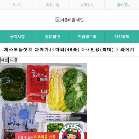
로그인
회원가입
쇼핑정보
장바구니
공지사항
질문답변
현금영수증
개인결제
채소모듬셋트 과메기20마리(40쪽) 6~8인용(특대) > 과메기
이전
다음