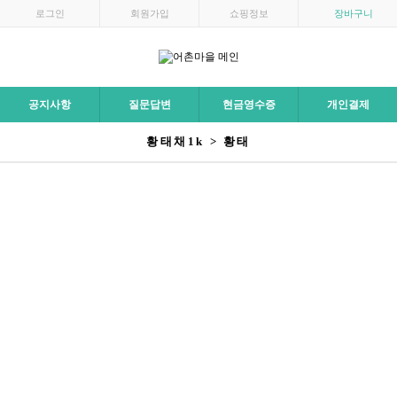
로그인
회원가입
쇼핑정보
장바구니
공지사항
질문답변
현금영수증
개인결제
황태채1k > 황태