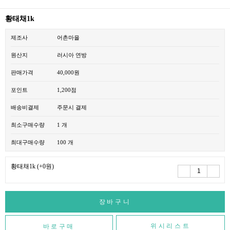
황태채1k
제조사
어촌마을
원산지
러시아 연방
판매가격
40,000원
포인트
1,200점
배송비결제
주문시 결제
최소구매수량
1 개
최대구매수량
100 개
황태채1k
(+0원)
위시리스트