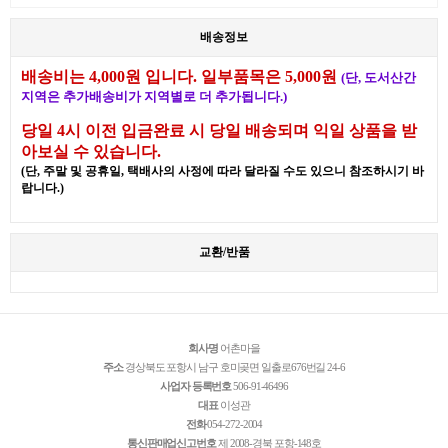
배송정보
배송비는 4,000원 입니다. 일부품목은 5,000원
(단, 도서산간
지역은 추가배송비가 지역별로 더 추가됩니다.)
당일 4시 이전 입금완료 시 당일 배송되며 익일 상품을 받
아보실 수 있습니다.
(단, 주말 및 공휴일, 택배사의 사정에 따라 달라질 수도 있으니 참조하시기 바
랍니다.)
교환/반품
회사명
어촌마을
주소
경상북도 포항시 남구 호미곶면 일출로676번길 24-6
사업자 등록번호
506-91-46496
대표
이성관
전화
054-272-2004
통신판매업신고번호
제 2008-경북 포항-148호