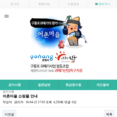
로그인
회원가입
쇼핑정보
장바구니
공지사항
질문답변
현금영수증
개인결제
공지사항
어촌마을 쇼핑몰 안내
작성자
관리자
16-04-22 17:03
조회
4,250회
댓글
0건
이전글
목록