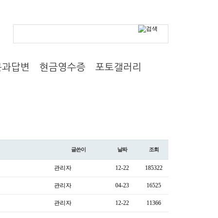
그인
마이페이지
장바구니
위시리스트
주문배송조회
개인결제
문과답변
현금영수증
포토갤러리
글쓴이
날짜
조회
관리자
12-22
185322
관리자
04-23
16525
관리자
12-22
11366