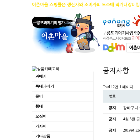
어촌마을 쇼핑몰은 생산자와 소비자의 도소매 직거래장터입
공지사항
과메기
특대과메기
Total 12건
1 페이지
문어
번호
황태
공지
장바구니 
오징어
공지
4월 5월 
가자미
공지
2019년
기타상품