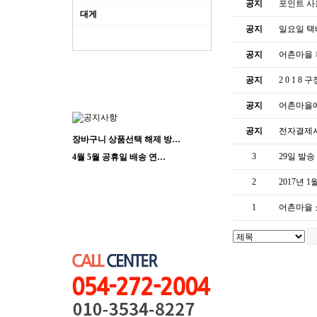
공지
포인트 사
대게
공지
일요일 택
공지
어촌마을 
공지
2 0 1 8
공지
어촌마을에
공지
전자결제시
장바구니 상품선택 해제 방…
3
29일 발송
4월 5월 공휴일 배송 연…
2
2017년 
1
어촌마을 